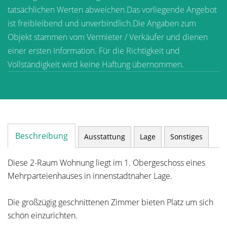
tatsächlichen Werten abweichen.Das vorliegende Angebot
ist freibleibend und unverbindlich.Die Angaben zum
Objekt stammen vom Vermieter / Verkäufer und dienen
einer ersten Information. Für die Richtigkeit und
Vollständigkeit wird keine Haftung übernommen.
Beschreibung
Ausstattung
Lage
Sonstiges
Diese 2-Raum Wohnung liegt im 1. Obergeschoss eines
Mehrparteienhauses in innenstadtnaher Lage.
Die großzügig geschnittenen Zimmer bieten Platz um sich
schön einzurichten.