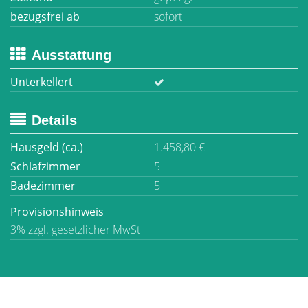
bezugsfrei ab
sofort
Ausstattung
Unterkellert
Details
Hausgeld (ca.)
1.458,80 €
Schlafzimmer
5
Badezimmer
5
Provisionshinweis
3% zzgl. gesetzlicher MwSt