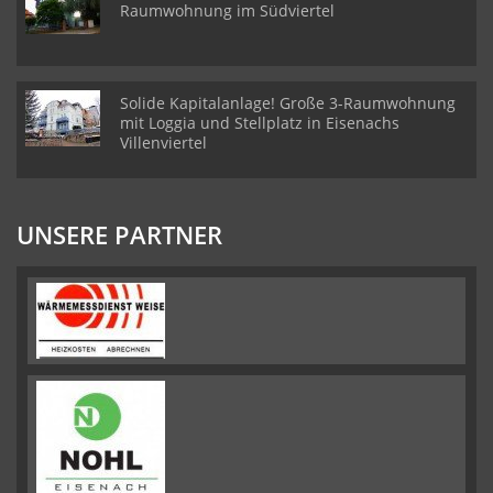
Raumwohnung im Südviertel
Solide Kapitalanlage! Große 3-Raumwohnung
mit Loggia und Stellplatz in Eisenachs
Villenviertel
UNSERE PARTNER