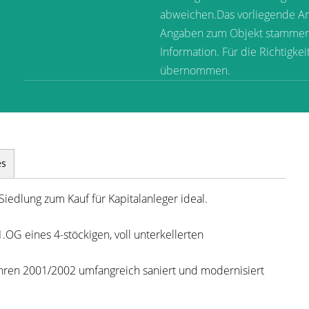
abweichen.Das vorliegende Ang
Angaben zum Objekt stammen v
Information. Für die Richtigke
übernommen.
es
edlung zum Kauf für Kapitalanleger ideal.
OG eines 4-stöckigen, voll unterkellerten
hren 2001/2002 umfangreich saniert und modernisiert