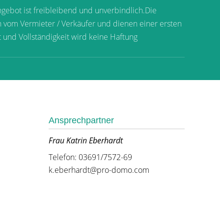
ebot ist freibleibend und unverbindlich.Die
om Vermieter / Verkäufer und dienen einer ersten
it und Vollständigkeit wird keine Haftung
Ansprechpartner
Frau Katrin Eberhardt
Telefon: 03691/7572-69
k.eberhardt@pro-domo.com