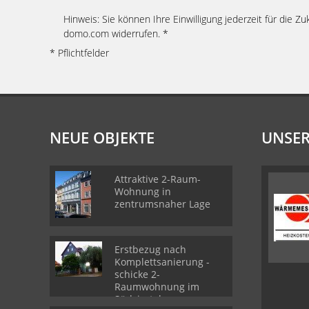
Hinweis: Sie können Ihre Einwilligung jederzeit für die Z
domo.com widerrufen. *
* Pflichtfelder
NEUE OBJEKTE
UNSER
Attraktive 2-Raum-
Wohnung in
zentrumsnaher Lage
Erstbezug nach
Komplettsanierung -
schicke 2-
Raumwohnung im
Südviertel