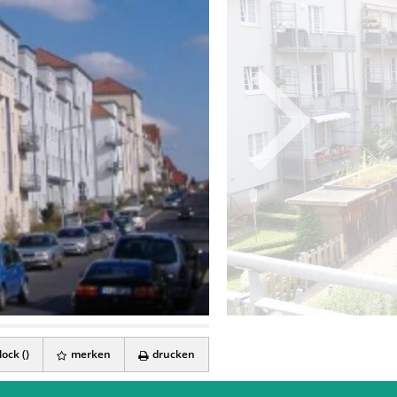
ock (
)
merken
drucken